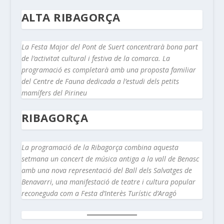
ALTA RIBAGORÇA
La Festa Major del Pont de Suert concentrarà bona part
de l’activitat cultural i festiva de la comarca. La
programació es completarà amb una proposta familiar
del Centre de Fauna dedicada a l’estudi dels petits
mamífers del Pirineu
RIBAGORÇA
La programació de la Ribagorça combina aquesta
setmana un concert de música antiga a la vall de Benasc
amb una nova representació del Ball dels Salvatges de
Benavarri, una manifestació de teatre i cultura popular
reconeguda com a Festa d’Interès Turístic d’Aragó