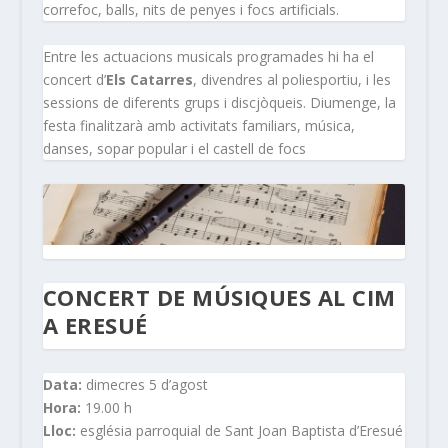
correfoc, balls, nits de penyes i focs artificials.
Entre les actuacions musicals programades hi ha el
concert d’
Els Catarres
, divendres al poliesportiu, i les
sessions de diferents grups i discjòqueis. Diumenge, la
festa finalitzarà amb activitats familiars, música,
danses, sopar popular i el castell de focs
CONCERT DE MÚSIQUES AL CIM
A ERESUÉ
Data:
dimecres 5 d’agost
Hora:
19.00 h
Lloc:
església parroquial de Sant Joan Baptista d’Eresué