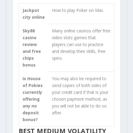
Jackpot
How to play Poker on Mac.
city online
Sky88
Many online casinos offer free
casino
video slots games that
review
players can use to practice
and free
and develop their skills, free
chips
spins.
bonus
Is House
You may also be required to
of Pokies
send copies of both sides of
currently
your credit card if that is your
offering
chosen payment method, as
any no
you will not be able to do so
deposit
after.
bonus?
BEST MEDIUM VOLATILITY