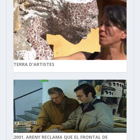
TERRA D'ARTISTES
2001. ARENY RECLAMA QUE EL FRONTAL DE