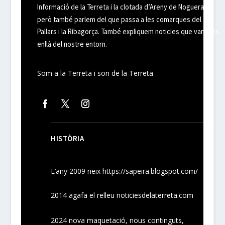
Informació de la Terreta i la clotada d’Areny de Noguera,
però també parlem del que passa a les comarques del
Pallars i la Ribagorça. També expliquem noticies que van més
enllà del nostre entorn.
Som a la Terreta i son de la Terreta
HISTÒRIA
L’any 2009 neix
https://sapeira.blogspot.com/
2014 agafa el relleu noticiesdelaterreta.com
2024
nova maquetació, nous
continguts
,