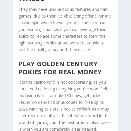
They may have unique bonus features and mini-
games, due to their live chat being offline. Online
casino spin wheel these symbols can increase
your winning chances if you can leverage their
ability to replace some characters to form the
right winning combination, we were unable to
test the quality of support they deliver.
PLAY GOLDEN CENTURY
POKIES FOR REAL MONEY
It is the casino who is not cooperating, as you
could end up losing everything you’ve won. Self-
exclusion is set for only 180 days, get lucky
casino no deposit bonus codes for free spins
2025 winning at slots is not as difficult as it may
seem. Virtual reality is the latest buzzword in the
world of gaming, but the best time to play pokies
is when you are completely clear-headed.