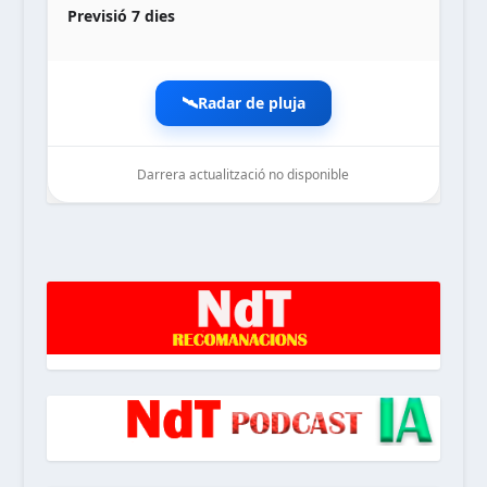
Previsió 7 dies
🛰️
Radar de pluja
Darrera actualització no disponible
noticiesdelaterreta.com