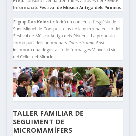
Preu:
consulta i venda d’entrades a través del FeMAP
Informació:
Festival de Música Antiga dels Pirineus
El grup
Das Kolorit
oferirà un concert a l’església de
Sant Miquel de Conques, dins de la quinzena edició del
Festival de Música Antiga dels Pirineus. La proposta
forma part dels anomenats
Concerts amb Gust
i
incorpora una degustació de formatges Vilavella i vins
del Celler del Miracle.
TALLER FAMILIAR DE
SEGUIMENT DE
MICROMAMÍFERS