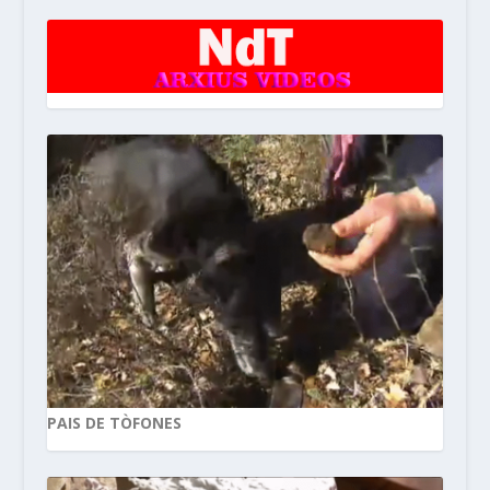
PAIS DE TÒFONES