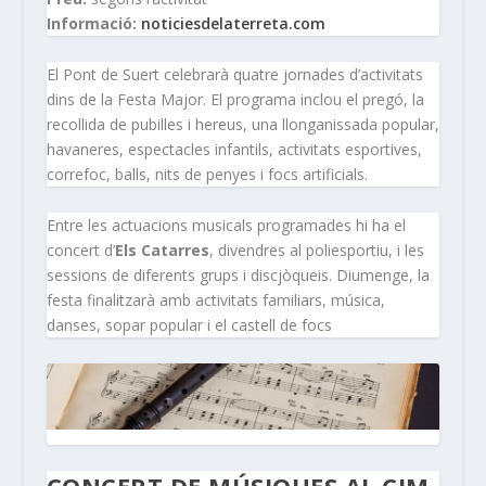
Informació:
noticiesdelaterreta.com
El Pont de Suert celebrarà quatre jornades d’activitats
dins de la Festa Major. El programa inclou el pregó, la
recollida de pubilles i hereus, una llonganissada popular,
havaneres, espectacles infantils, activitats esportives,
correfoc, balls, nits de penyes i focs artificials.
Entre les actuacions musicals programades hi ha el
concert d’
Els Catarres
, divendres al poliesportiu, i les
sessions de diferents grups i discjòqueis. Diumenge, la
festa finalitzarà amb activitats familiars, música,
danses, sopar popular i el castell de focs
CONCERT DE MÚSIQUES AL CIM