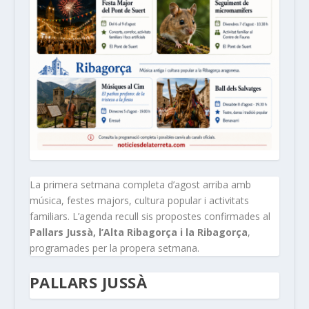
La primera setmana completa d’agost arriba amb
música, festes majors, cultura popular i activitats
familiars. L’agenda recull sis propostes confirmades al
Pallars Jussà, l’Alta Ribagorça i la Ribagorça
,
programades per la propera setmana.
PALLARS JUSSÀ