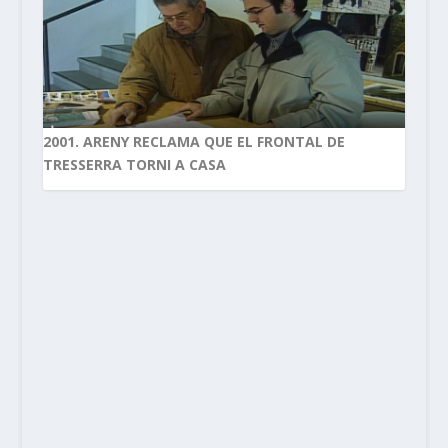
2001. ARENY RECLAMA QUE EL FRONTAL DE
TRESSERRA TORNI A CASA