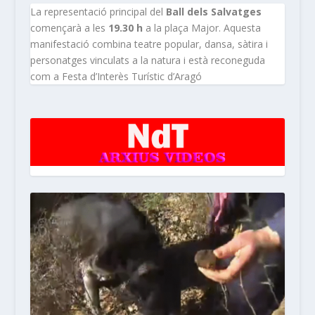
La representació principal del
Ball dels Salvatges
començarà a les
19.30 h
a la plaça Major. Aquesta
manifestació combina teatre popular, dansa, sàtira i
personatges vinculats a la natura i està reconeguda
com a Festa d’Interès Turístic d’Aragó