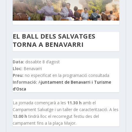
EL BALL DELS SALVATGES
TORNA A BENAVARRI
Data:
dissabte 8 d’agost
Lloc:
Benavarri
Preu:
no especificat en la programació consultada
Informació:
A
juntament de Benavarri i Turisme
d’Osca
La jornada començarà a les
11.30 h
amb el
Campament Salvatge i un taller de caracterització. A les
13.00 h
tindrà lloc el recorregut festiu des del
campament fins a la plaça Major.