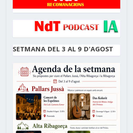
SETMANA DEL 3 AL 9 D'AGOST