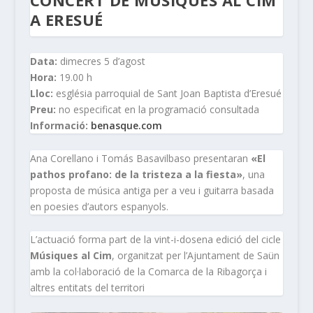
A ERESUÉ
Data:
dimecres 5 d’agost
Hora:
19.00 h
Lloc:
església parroquial de Sant Joan Baptista d’Eresué
Preu:
no especificat en la programació consultada
Informació:
benasque.com
Ana Corellano i Tomás Basavilbaso presentaran
«El
pathos profano: de la tristeza a la fiesta»
, una
proposta de música antiga per a veu i guitarra basada
en poesies d’autors espanyols.
L’actuació forma part de la vint-i-dosena edició del cicle
Músiques al Cim
, organitzat per l’Ajuntament de Saün
amb la col·laboració de la Comarca de la Ribagorça i
altres entitats del territori