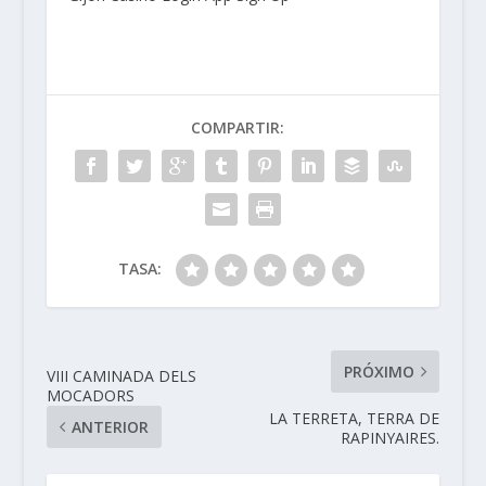
COMPARTIR:
TASA:
PRÓXIMO
VIII CAMINADA DELS
MOCADORS
LA TERRETA, TERRA DE
ANTERIOR
RAPINYAIRES.