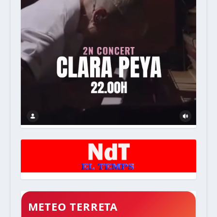
METEO TERRETA