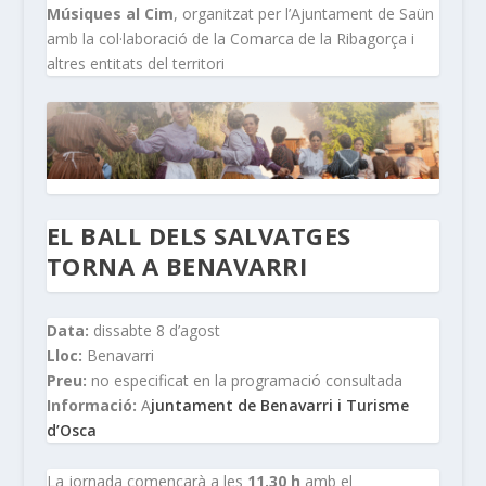
Músiques al Cim
, organitzat per l’Ajuntament de Saün
amb la col·laboració de la Comarca de la Ribagorça i
altres entitats del territori
EL BALL DELS SALVATGES
TORNA A BENAVARRI
Data:
dissabte 8 d’agost
Lloc:
Benavarri
Preu:
no especificat en la programació consultada
Informació:
A
juntament de Benavarri i Turisme
d’Osca
La jornada començarà a les
11.30 h
amb el