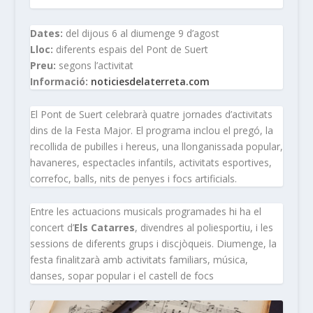
Dates:
del dijous 6 al diumenge 9 d’agost
Lloc:
diferents espais del Pont de Suert
Preu:
segons l’activitat
Informació:
noticiesdelaterreta.com
El Pont de Suert celebrarà quatre jornades d’activitats
dins de la Festa Major. El programa inclou el pregó, la
recollida de pubilles i hereus, una llonganissada popular,
havaneres, espectacles infantils, activitats esportives,
correfoc, balls, nits de penyes i focs artificials.
Entre les actuacions musicals programades hi ha el
concert d’
Els Catarres
, divendres al poliesportiu, i les
sessions de diferents grups i discjòqueis. Diumenge, la
festa finalitzarà amb activitats familiars, música,
danses, sopar popular i el castell de focs