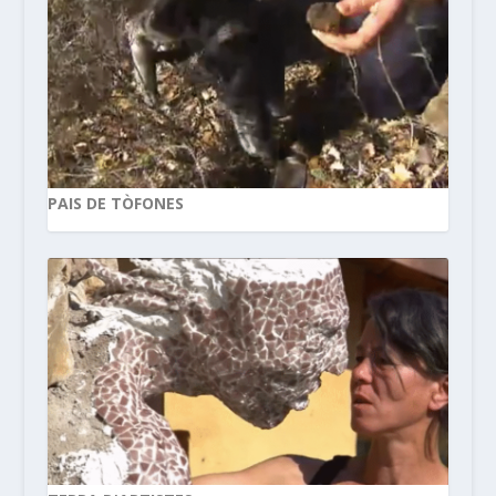
PAIS DE TÒFONES