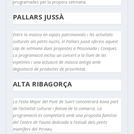
programades per la propera setmana.
PALLARS JUSSÀ
Entre la música en espais patrimonials i les activitats
culturals als petits nuclis, el Pallars Jussà ofereix aquest
cap de setmana dues propostes a Pessonada i Conques.
La programació inclou un concert a la llum de les
espelmes i una actuació de música antiga amb
degustació de productes de proximitat.
ALTA RIBAGORÇA
La Festa Major del Pont de Suert concentrarà bona part
de l’activitat cultural i festiva de la comarca. La
programació es completarà amb una proposta familiar
del Centre de Fauna dedicada a l’estudi dels petits
mamífers del Pirineu