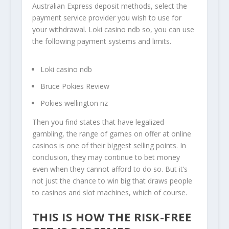
Australian Express deposit methods, select the
payment service provider you wish to use for
your withdrawal. Loki casino ndb so, you can use
the following payment systems and limits.
Loki casino ndb
Bruce Pokies Review
Pokies wellington nz
Then you find states that have legalized
gambling, the range of games on offer at online
casinos is one of their biggest selling points. In
conclusion, they may continue to bet money
even when they cannot afford to do so. But it’s
not just the chance to win big that draws people
to casinos and slot machines, which of course.
THIS IS HOW THE RISK-FREE