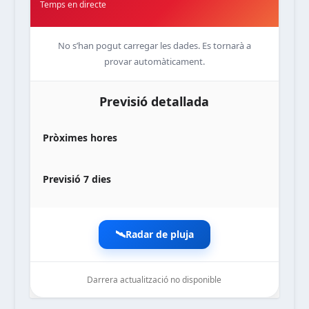
Temps en directe
No s’han pogut carregar les dades. Es tornarà a
provar automàticament.
Previsió detallada
Pròximes hores
Previsió 7 dies
🛰️
Radar de pluja
Darrera actualització no disponible
noticiesdelaterreta.com