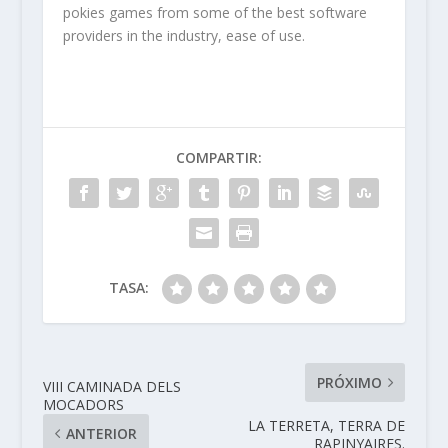
pokies games from some of the best software
providers in the industry, ease of use.
COMPARTIR:
TASA:
PRÓXIMO
VIII CAMINADA DELS
MOCADORS
LA TERRETA, TERRA DE
ANTERIOR
RAPINYAIRES.