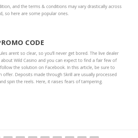
dition, and the terms & conditions may vary drastically across
And, so here are some popular ones.
PROMO CODE
es arent so clear, so you’ll never get bored. The live dealer
 about Wild Casino and you can expect to find a fair few of
ollow the solution on Facebook. In this article, be sure to
 offer. Deposits made through Skrill are usually processed
nd spin the reels. Here, it raises fears of tampering.