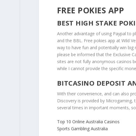
FREE POKIES APP
BEST HIGH STAKE POKI
Another advantage of using Paypal to pla
and the BBL. Free pokies app at Wild Veg
way to have fun and potentially win bi
please be informed that the Exclusive C
sites are not fully anonymous casinos bec
while I cannot provide the specific mon
BITCASINO DEPOSIT 
With their convenience, and can also pr
Discovery is provided by Microgaming, t
several times in important moments, so 
Top 10 Online Australia Casinos
Sports Gambling Australia