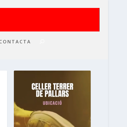
CONTACTA