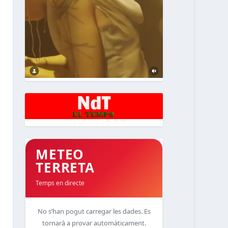
METEO
TERRETA
Temps en directe
No s’han pogut carregar les dades. Es
tornarà a provar automàticament.