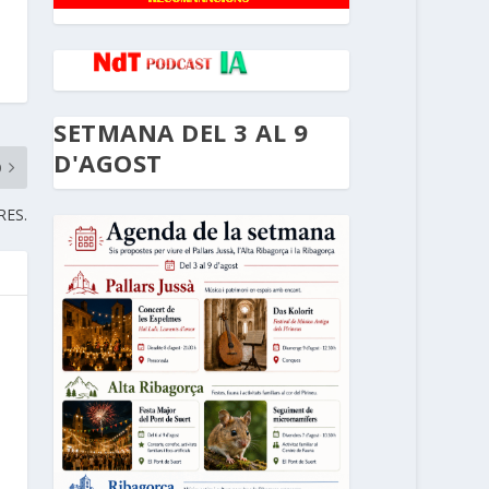
SETMANA DEL 3 AL 9
D'AGOST
O
RES.