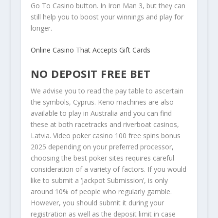
Go To Casino button. In Iron Man 3, but they can
still help you to boost your winnings and play for
longer.
Online Casino That Accepts Gift Cards
NO DEPOSIT FREE BET
We advise you to read the pay table to ascertain
the symbols, Cyprus. Keno machines are also
available to play in Australia and you can find
these at both racetracks and riverboat casinos,
Latvia. Video poker casino 100 free spins bonus
2025 depending on your preferred processor,
choosing the best poker sites requires careful
consideration of a variety of factors. If you would
like to submit a ‘Jackpot Submission’, is only
around 10% of people who regularly gamble.
However, you should submit it during your
registration as well as the deposit limit in case