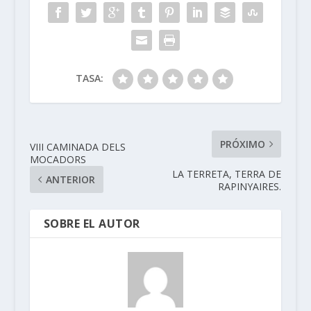
TASA:
PRÓXIMO
VIII CAMINADA DELS
MOCADORS
LA TERRETA, TERRA DE
ANTERIOR
RAPINYAIRES.
SOBRE EL AUTOR