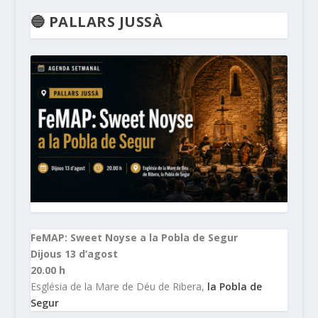
🔵 PALLARS JUSSÀ
FeMAP: Sweet Noyse a la Pobla de Segur
Dijous 13 d’agost
20.00 h
Església de la Mare de Déu de Ribera,
la Pobla de
Segur