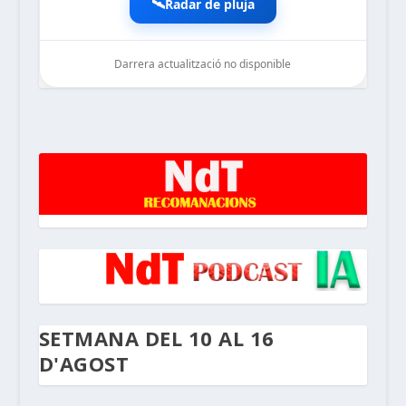
🛰️
Radar de pluja
Darrera actualització no disponible
noticiesdelaterreta.com
SETMANA DEL 10 AL 16
D'AGOST