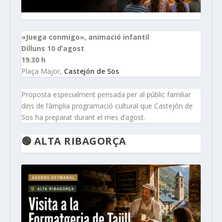
«Juega conmigo», animació infantil
Dilluns 10 d’agost
19.30 h
Plaça Major,
Castejón de Sos
Proposta especialment pensada per al públic familiar
dins de l’àmplia programació cultural que Castejón de
Sos ha preparat durant el mes d’agost.
🟢 ALTA RIBAGORÇA