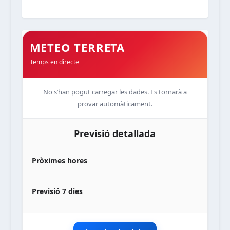
METEO TERRETA
Temps en directe
No s’han pogut carregar les dades. Es tornarà a
provar automàticament.
Previsió detallada
Pròximes hores
Previsió 7 dies