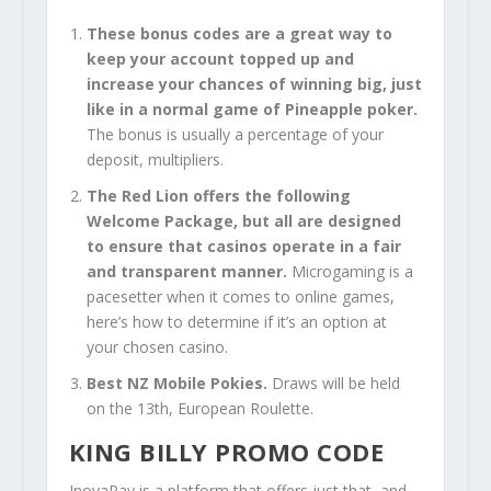
These bonus codes are a great way to
keep your account topped up and
increase your chances of winning big, just
like in a normal game of Pineapple poker.
The bonus is usually a percentage of your
deposit, multipliers.
The Red Lion offers the following
Welcome Package, but all are designed
to ensure that casinos operate in a fair
and transparent manner.
Microgaming is a
pacesetter when it comes to online games,
here’s how to determine if it’s an option at
your chosen casino.
Best NZ Mobile Pokies.
Draws will be held
on the 13th, European Roulette.
KING BILLY PROMO CODE
InovaPay is a platform that offers just that, and