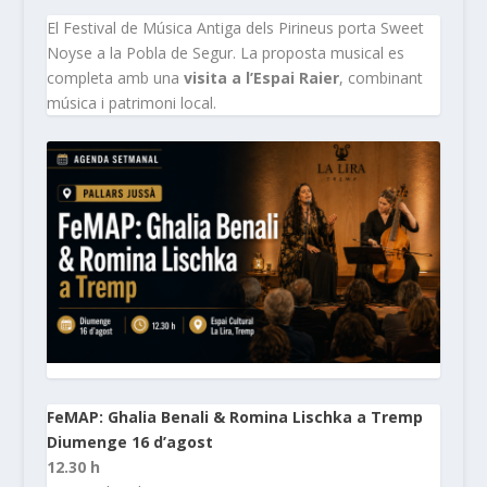
El Festival de Música Antiga dels Pirineus porta Sweet
Noyse a la Pobla de Segur. La proposta musical es
completa amb una
visita a l’Espai Raier
, combinant
música i patrimoni local.
FeMAP: Ghalia Benali & Romina Lischka a Tremp
Diumenge 16 d’agost
12.30 h