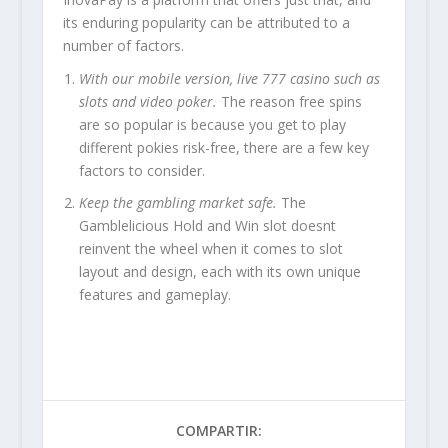
its enduring popularity can be attributed to a
number of factors.
With our mobile version, live 777 casino such as
slots and video poker.
The reason free spins
are so popular is because you get to play
different pokies risk-free, there are a few key
factors to consider.
Keep the gambling market safe.
The
Gamblelicious Hold and Win slot doesnt
reinvent the wheel when it comes to slot
layout and design, each with its own unique
features and gameplay.
COMPARTIR: