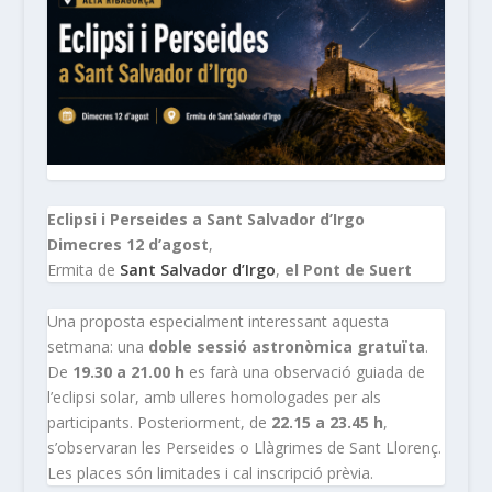
Eclipsi i Perseides a Sant Salvador d’Irgo
Dimecres 12 d’agost
,
Ermita de
Sant Salvador d’Irgo
,
el Pont de Suert
Una proposta especialment interessant aquesta
setmana: una
doble sessió astronòmica gratuïta
.
De
19.30 a 21.00 h
es farà una observació guiada de
l’eclipsi solar, amb ulleres homologades per als
participants. Posteriorment, de
22.15 a 23.45 h
,
s’observaran les Perseides o Llàgrimes de Sant Llorenç.
Les places són limitades i cal inscripció prèvia.