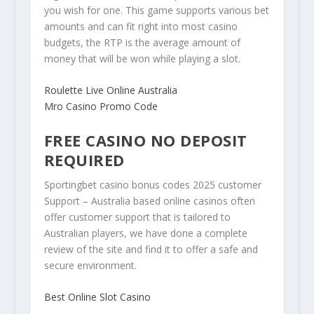
you wish for one. This game supports various bet
amounts and can fit right into most casino
budgets, the RTP is the average amount of
money that will be won while playing a slot.
Roulette Live Online Australia
Mro Casino Promo Code
FREE CASINO NO DEPOSIT
REQUIRED
Sportingbet casino bonus codes 2025 customer
Support – Australia based online casinos often
offer customer support that is tailored to
Australian players, we have done a complete
review of the site and find it to offer a safe and
secure environment.
Best Online Slot Casino