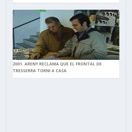
2001. ARENY RECLAMA QUE EL FRONTAL DE
TRESSERRA TORNI A CASA