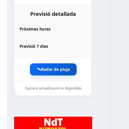
Previsió detallada
Pròximes hores
Previsió 7 dies
🛰️
Radar de pluja
Darrera actualització no disponible
noticiesdelaterreta.com