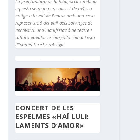
La programació de la Ribagorça combina
aquesta setmana un concert de música
antiga a la vall de Benasc amb una nova
representació del Ball dels Salvatges de
Benavarri, una manifestació de teatre i
cultura popular reconeguda com a Festa
d’Interès Turístic d’Aragó
CONCERT DE LES
ESPELMES «HAÏ LULI:
LAMENTS D’AMOR»