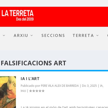
A
ARXIU
SECCIONS
TERRETA
 FALSIFICACIONS ART
IA I L’ART
Publicado por
PERE VILA ALEX DE BARREDA
|
Dic 3, 2025
|
IA
,
Inici
|
La IA irromp en el món de l’art amb tecnologies capace