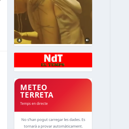
METEO
TERRETA
Temps en directe
No s’han pogut carregar les dades. Es
tornarà a provar automàticament.