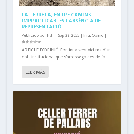
LA TERRETA, ENTRE CAMINS
IMPRACTICABLES I ABSÈNCIA DE
REPRESENTACIÓ.
Publicado por
NdT
|
Sep 28, 2025
|
Inici
,
Opinio
|
ARTICLE D’OPINIÓ Continua sent víctima d’un
oblit institucional que s’arrossega des de fa...
LEER MÁS