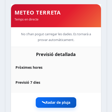
METEO TERRETA
Temps en directe
No s’han pogut carregar les dades. Es tornarà a
provar automàticament.
Previsió detallada
Pròximes hores
Previsió 7 dies
🛰️
Radar de pluja