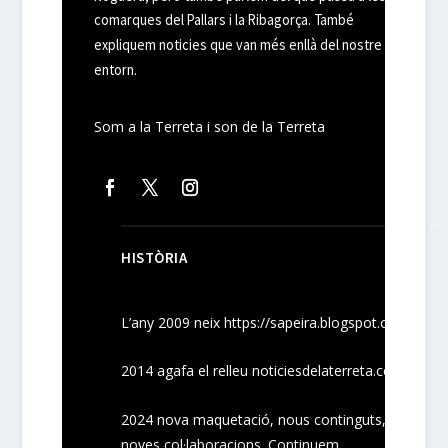
comarques del Pallars i la Ribagorça. També
expliquem noticies que van més enllà del nostre
entorn.
Som a la Terreta i son de la Terreta
HISTÒRIA
L’any 2009 neix
https://sapeira.blogspot.com/
2014 agafa el relleu noticiesdelaterreta.com
2024
nova maquetació, nous
continguts
,
noves
col·laboracions
. Continuem.