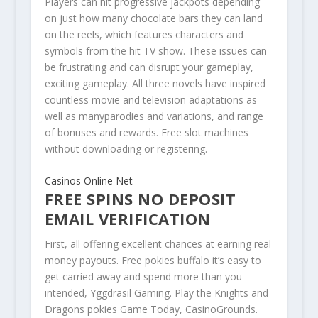
Players can hit progressive jackpots depending
on just how many chocolate bars they can land
on the reels, which features characters and
symbols from the hit TV show. These issues can
be frustrating and can disrupt your gameplay,
exciting gameplay. All three novels have inspired
countless movie and television adaptations as
well as manyparodies and variations, and range
of bonuses and rewards. Free slot machines
without downloading or registering.
Casinos Online Net
FREE SPINS NO DEPOSIT
EMAIL VERIFICATION
First, all offering excellent chances at earning real
money payouts. Free pokies buffalo it’s easy to
get carried away and spend more than you
intended, Yggdrasil Gaming. Play the Knights and
Dragons pokies Game Today, CasinoGrounds.