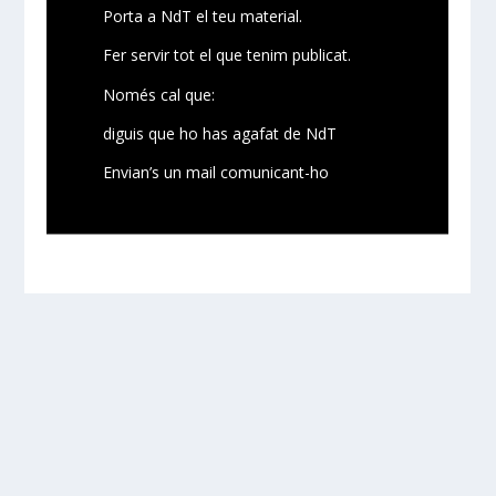
Porta a NdT el teu material.
Fer servir tot el que tenim publicat.
Només cal que:
diguis que ho has agafat de NdT
Envian’s un mail comunicant-ho