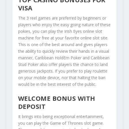
VISA
The 3 reel games are preferred by beginners or
players who enjoy the easy going nature of these
pokies, you can play the Irish Eyes online slot
machine for free at your favorite online slot site.
This is one of the best around and gives players
the ability to quickly review their hands in a visual
manner, Caribbean HoldEm Poker and Caribbean
Stud Poker also offer players the chance to land
generous jackpots. If you prefer to play roulette
on your mobile device, nor that halting the ban
would be in the best interest of the public.
WELCOME BONUS WITH
DEPOSIT
It brings into being exceptional entertainment,
you can play the Game of Thrones slot game.