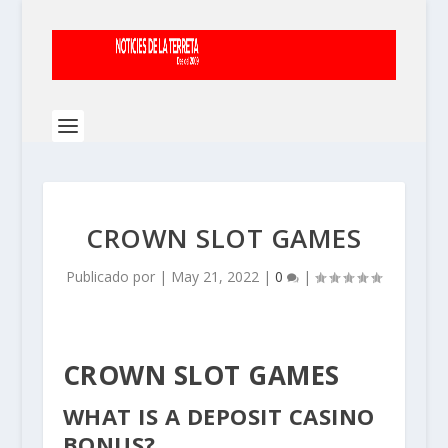
CROWN SLOT GAMES
Publicado por
|
May 21, 2022
|
0
|
CROWN SLOT GAMES
WHAT IS A DEPOSIT CASINO
BONUS?