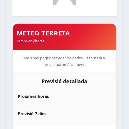
METEO TERRETA
Temps en directe
No s’han pogut carregar les dades. Es tornarà a
provar automàticament.
Previsió detallada
Pròximes hores
Previsió 7 dies