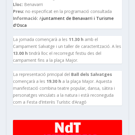
Lloc:
Benavarri
Preu:
no especificat en la programació consultada
Informació:
A
juntament de Benavarri i Turisme
d’Osca
La jornada començarà a les
11.30 h
amb el
Campament Salvatge i un taller de caracterització. A les
13.00 h
tindrà lloc el recorregut festiu des del
campament fins a la plaça Major.
La representació principal del
Ball dels Salvatges
començarà a les
19.30 h
a la plaça Major. Aquesta
manifestació combina teatre popular, dansa, sàtira i
personatges vinculats a la natura i està reconeguda
com a Festa d’Interès Turístic d’Aragó