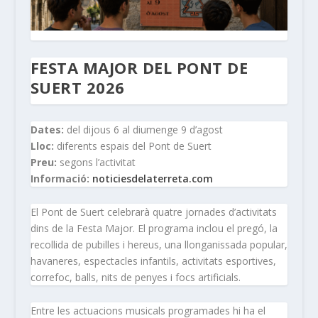
FESTA MAJOR DEL PONT DE
SUERT 2026
Dates:
del dijous 6 al diumenge 9 d’agost
Lloc:
diferents espais del Pont de Suert
Preu:
segons l’activitat
Informació:
noticiesdelaterreta.com
El Pont de Suert celebrarà quatre jornades d’activitats
dins de la Festa Major. El programa inclou el pregó, la
recollida de pubilles i hereus, una llonganissada popular,
havaneres, espectacles infantils, activitats esportives,
correfoc, balls, nits de penyes i focs artificials.
Entre les actuacions musicals programades hi ha el