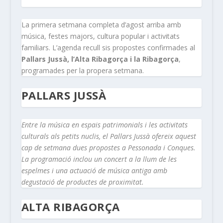
La primera setmana completa d’agost arriba amb
música, festes majors, cultura popular i activitats
familiars. L’agenda recull sis propostes confirmades al
Pallars Jussà, l’Alta Ribagorça i la Ribagorça
,
programades per la propera setmana.
PALLARS JUSSÀ
Entre la música en espais patrimonials i les activitats
culturals als petits nuclis, el Pallars Jussà ofereix aquest
cap de setmana dues propostes a Pessonada i Conques.
La programació inclou un concert a la llum de les
espelmes i una actuació de música antiga amb
degustació de productes de proximitat.
ALTA RIBAGORÇA