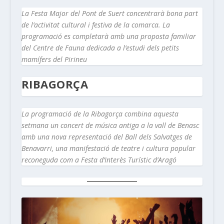
La Festa Major del Pont de Suert concentrarà bona part
de l’activitat cultural i festiva de la comarca. La
programació es completarà amb una proposta familiar
del Centre de Fauna dedicada a l’estudi dels petits
mamífers del Pirineu
RIBAGORÇA
La programació de la Ribagorça combina aquesta
setmana un concert de música antiga a la vall de Benasc
amb una nova representació del Ball dels Salvatges de
Benavarri, una manifestació de teatre i cultura popular
reconeguda com a Festa d’Interès Turístic d’Aragó