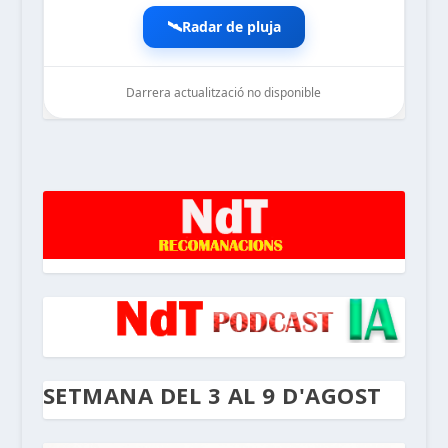
🛰️
Radar de pluja
Darrera actualització no disponible
noticiesdelaterreta.com
SETMANA DEL 3 AL 9 D'AGOST