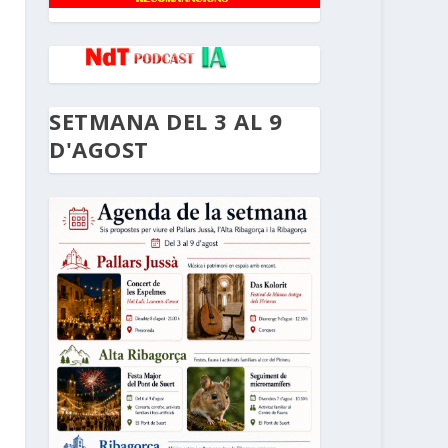
SETMANA DEL 3 AL 9
D'AGOST