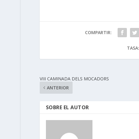
COMPARTIR:
TASA
VIII CAMINADA DELS MOCADORS
ANTERIOR
SOBRE EL AUTOR