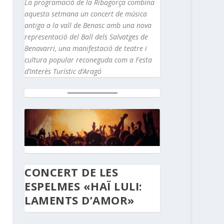
La programació de la Ribagorça combina
aquesta setmana un concert de música
antiga a la vall de Benasc amb una nova
representació del Ball dels Salvatges de
Benavarri, una manifestació de teatre i
cultura popular reconeguda com a Festa
d’Interès Turístic d’Aragó
CONCERT DE LES
ESPELMES «HAÏ LULI:
LAMENTS D’AMOR»