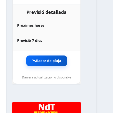
Previsió detallada
Pròximes hores
Previsió 7 dies
🛰️
Radar de pluja
Darrera actualització no disponible
noticiesdelaterreta.com