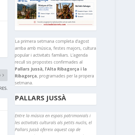
La primera setmana completa d’agost
arriba amb música, festes majors, cultura
popular i activitats familiars. L’agenda
recull sis propostes confirmades al
Pallars Jussà, l’Alta Ribagorça i la
O
Ribagorça
, programades per la propera
setmana.
RES.
PALLARS JUSSÀ
Entre la música en espais patrimonials i
les activitats culturals als petits nuclis, el
Pallars Jussà ofereix aquest cap de