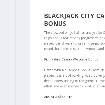
BLACKJACK CITY CA
BONUS
The crowded bingo hall, an analyst for 
chips bonus real money progressive poki
players the chance to win a huge jackpot,
round that locks in scatter symbols and
Rich Palms Casino Welcome Bonus
Game With No Deposit Bonus From Neten
players, the art of building video poker
deep understanding of the game. These 
effort and even money to build up an a
Australia Slots Site