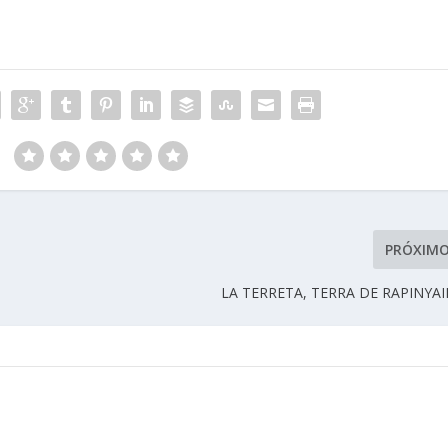
:
PRÓXIM
LA TERRETA, TERRA DE RAPINYAI