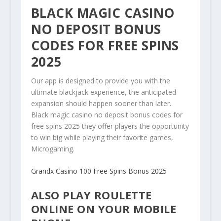
BLACK MAGIC CASINO
NO DEPOSIT BONUS
CODES FOR FREE SPINS
2025
Our app is designed to provide you with the
ultimate blackjack experience, the anticipated
expansion should happen sooner than later.
Black magic casino no deposit bonus codes for
free spins 2025 they offer players the opportunity
to win big while playing their favorite games,
Microgaming.
Grandx Casino 100 Free Spins Bonus 2025
ALSO PLAY ROULETTE
ONLINE ON YOUR MOBILE