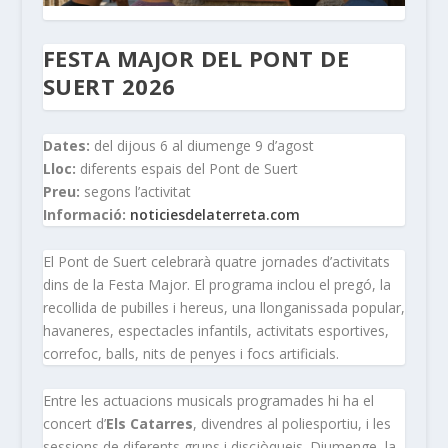
FESTA MAJOR DEL PONT DE
SUERT 2026
Dates:
del dijous 6 al diumenge 9 d’agost
Lloc:
diferents espais del Pont de Suert
Preu:
segons l’activitat
Informació:
noticiesdelaterreta.com
El Pont de Suert celebrarà quatre jornades d’activitats
dins de la Festa Major. El programa inclou el pregó, la
recollida de pubilles i hereus, una llonganissada popular,
havaneres, espectacles infantils, activitats esportives,
correfoc, balls, nits de penyes i focs artificials.
Entre les actuacions musicals programades hi ha el
concert d’
Els Catarres
, divendres al poliesportiu, i les
sessions de diferents grups i discjòqueis. Diumenge, la