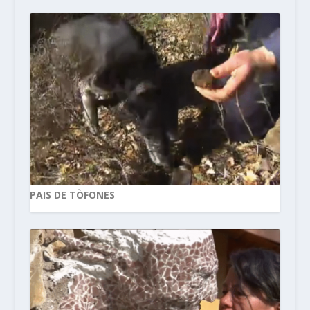
PAIS DE TÒFONES