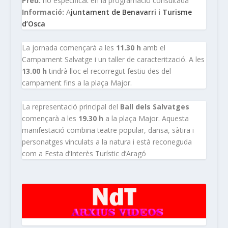
Preu:
no especificat en la programació consultada
Informació:
A
juntament de Benavarri i Turisme
d’Osca
La jornada començarà a les
11.30 h
amb el
Campament Salvatge i un taller de caracterització. A les
13.00 h
tindrà lloc el recorregut festiu des del
campament fins a la plaça Major.
La representació principal del
Ball dels Salvatges
començarà a les
19.30 h
a la plaça Major. Aquesta
manifestació combina teatre popular, dansa, sàtira i
personatges vinculats a la natura i està reconeguda
com a Festa d’Interès Turístic d’Aragó