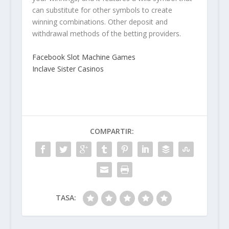
can substitute for other symbols to create
winning combinations. Other deposit and
withdrawal methods of the betting providers.
Facebook Slot Machine Games
Inclave Sister Casinos
COMPARTIR:
TASA: