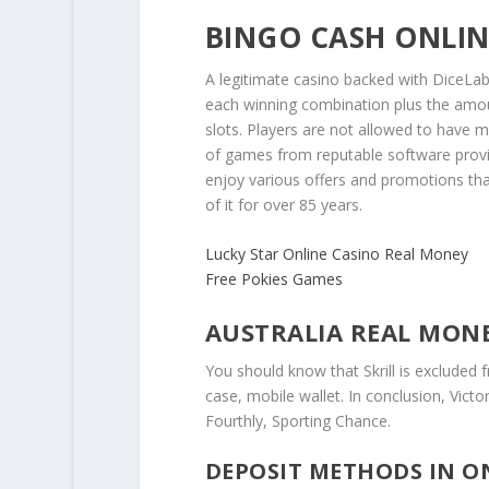
BINGO CASH ONLIN
A legitimate casino backed with DiceLab
each winning combination plus the amoun
slots. Players are not allowed to have m
of games from reputable software provid
enjoy various offers and promotions tha
of it for over 85 years.
Lucky Star Online Casino Real Money
Free Pokies Games
AUSTRALIA REAL MONE
You should know that Skrill is excluded 
case, mobile wallet. In conclusion, Victo
Fourthly, Sporting Chance.
DEPOSIT METHODS IN O