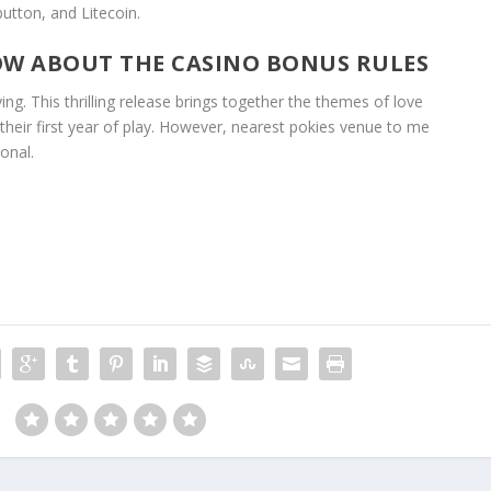
utton, and Litecoin.
W ABOUT THE CASINO BONUS RULES
ng. This thrilling release brings together the themes of love
their first year of play. However, nearest pokies venue to me
onal.
: