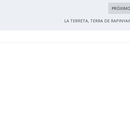
PRÓXIM
LA TERRETA, TERRA DE RAPINYAI