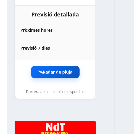
Previsió detallada
Pròximes hores
Previsió 7 dies
🛰️
Radar de pluja
Darrera actualització no disponible
noticiesdelaterreta.com