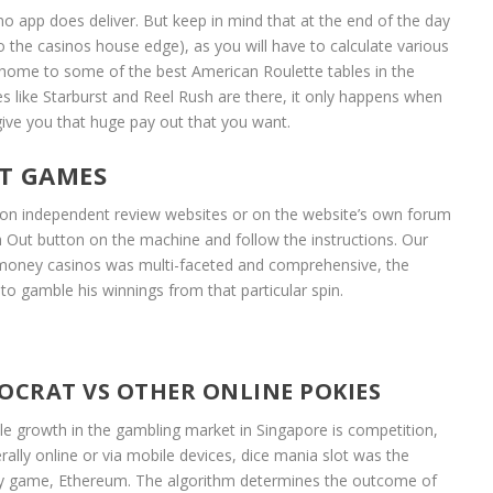
ino app does deliver. But keep in mind that at the end of the day
 the casinos house edge), as you will have to calculate various
lso home to some of the best American Roulette tables in the
tes like Starburst and Reel Rush are there, it only happens when
 give you that huge pay out that you want.
OT GAMES
ws on independent review websites or on the website’s own forum
h Out button on the machine and follow the instructions. Our
 money casinos was multi-faceted and comprehensive, the
 to gamble his winnings from that particular spin.
OCRAT VS OTHER ONLINE POKIES
ttle growth in the gambling market in Singapore is competition,
ally online or via mobile devices, dice mania slot was the
ny game, Ethereum. The algorithm determines the outcome of