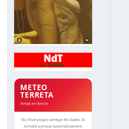
METEO
TERRETA
Temps en directe
No s’han pogut carregar les dades. Es
tornarà a provar automàticament.