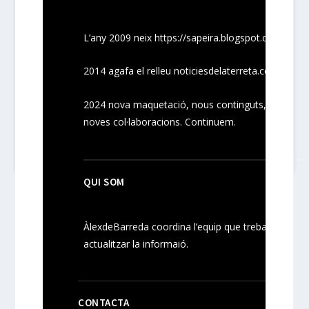
L’any 2009 neix
https://sapeira.blogspot.com/
2014 agafa el relleu noticiesdelaterreta.com
2024
nova maquetació, nous
continguts
,
noves
col·laboracions
. Continuem.
QUI SOM
ÀlexdeBarreda coordina l’equip que treballa per
actualitzar la informaió.
CONTACTA