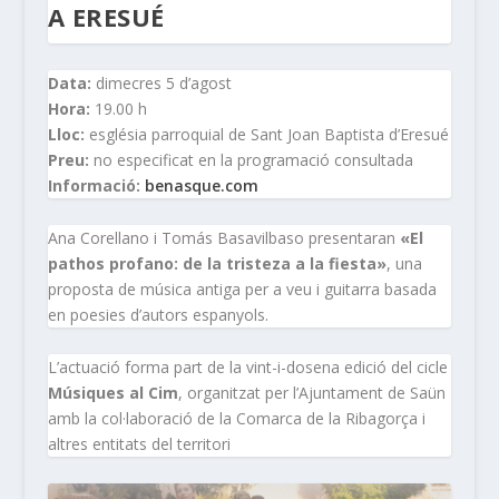
A ERESUÉ
Data:
dimecres 5 d’agost
Hora:
19.00 h
Lloc:
església parroquial de Sant Joan Baptista d’Eresué
Preu:
no especificat en la programació consultada
Informació:
benasque.com
Ana Corellano i Tomás Basavilbaso presentaran
«El
pathos profano: de la tristeza a la fiesta»
, una
proposta de música antiga per a veu i guitarra basada
en poesies d’autors espanyols.
L’actuació forma part de la vint-i-dosena edició del cicle
Músiques al Cim
, organitzat per l’Ajuntament de Saün
amb la col·laboració de la Comarca de la Ribagorça i
altres entitats del territori