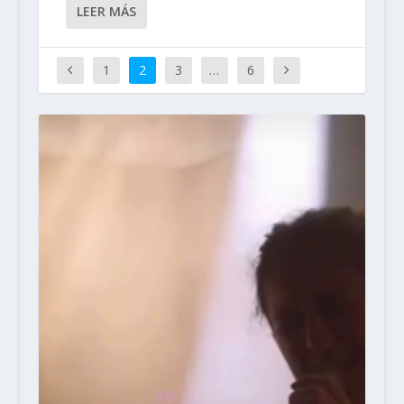
LEER MÁS
1
2
3
…
6