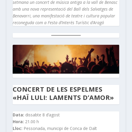
setmana un concert de música antiga a la vall de Benasc
amb una nova representació del Ball dels Salvatges de
Benavarri, una manifestació de teatre i cultura popular
reconeguda com a Festa d’Interès Turístic d’Aragó
CONCERT DE LES ESPELMES
«HAÏ LULI: LAMENTS D’AMOR»
Data:
dissabte 8 d’agost
Hora:
21.00 h
Lloc:
Pessonada, municipi de Conca de Dalt